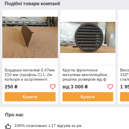
Подібні товари компанії
Бордюри металеві 0,47мм
Кругла фронтонна
Висо
210 мм (профіль С) L-2м
металева вентиляційна
310*
кольори в асортименті
решітка розміром від ф
стал
RAL
200 мм кольори в
асор
250
3 000
1 9
₴
від
₴
асортименті RAl
Купити
Купити
Про нас
100% позитивних з 17 відгуків за рік