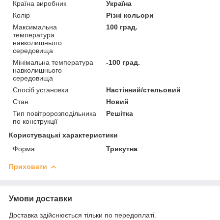
Країна виробник
Україна
Колір
Різні кольори
Максимальна
100 град.
температура
навколишнього
середовища
Мінімальна температура
-100 град.
навколишнього
середовища
Спосіб установки
Настінний/стельовий
Стан
Новий
Тип повітророзподільника
Решітка
по конструкції
Користувацькi характеристики
Форма
Трикутна
Приховати
Умови доставки
Доставка здійснюється тільки по передоплаті.