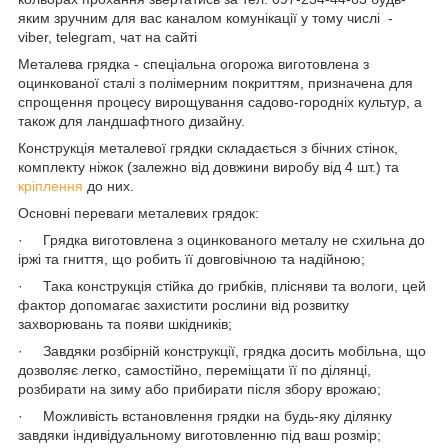
яким зручним для вас каналом комунікації у тому числі -
viber, telegram, чат на сайті
Металева грядка - спеціальна огорожа виготовлена з
оцинкованої сталі з полімерним покриттям, призначена для
спрощення процесу вирощування садово-городніх культур, а
також для ландшафтного дизайну.
Конструкція металевої грядки складається з бічних стінок,
комплекту ніжок (залежно від довжини виробу від 4 шт.) та
кріплення
до них.
Основні переваги металевих грядок:
· Грядка виготовлена з оцинкованого металу не схильна до
іржі та гниття, що робить її довговічною та надійною;
· Така конструкція стійка до грибків, плісняви та вологи, цей
фактор допомагає захистити рослини від розвитку
захворювань та появи шкідників;
· Завдяки розбірній конструкції, грядка досить мобільна, що
дозволяє легко, самостійно, переміщати її по ділянці,
розбирати на зиму або прибирати після збору врожаю;
· Можливість встановлення грядки на будь-яку ділянку
завдяки індивідуальному виготовленню під ваш розмір;