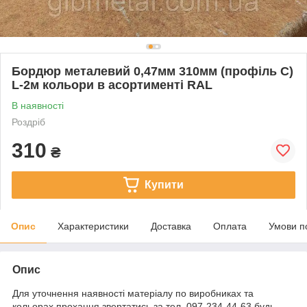
Бордюр металевий 0,47мм 310мм (профіль С)
L-2м кольори в асортименті RAL
В наявності
Роздріб
310
₴
Купити
Опис
Характеристики
Доставка
Оплата
Умови п
Опис
Для уточнення наявності матеріалу по виробниках та
кольорах прохання звертатись за тел. 097-234-44-63 будь-