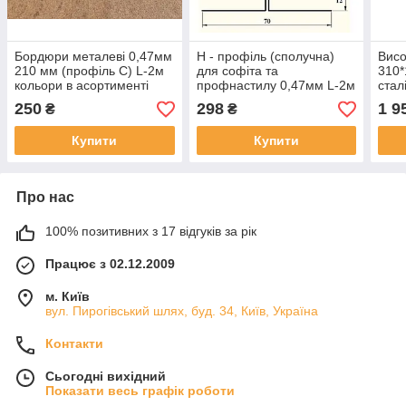
Бордюри металеві 0,47мм
Н - профіль (сполучна)
Висо
210 мм (профіль С) L-2м
для софіта та
310*
кольори в асортименті
профнастилу 0,47мм L-2м
стал
RAL
кольори в асортименті
асор
250
298
1 9
₴
₴
Купити
Купити
Про нас
100% позитивних з 17 відгуків за рік
Працює з 02.12.2009
м. Київ
вул. Пирогівський шлях, буд. 34, Київ, Україна
Контакти
Сьогодні вихідний
Показати весь графік роботи