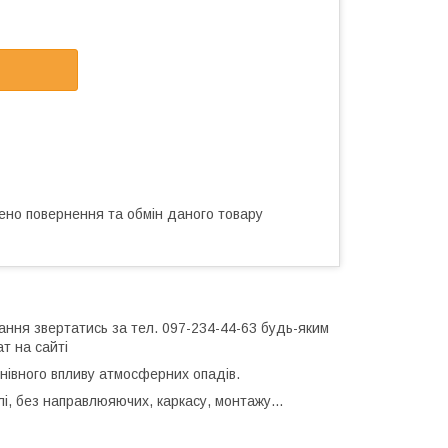
ено повернення та обмін даного товару
ання звертатись за тел. 097-234-44-63 будь-яким
ат на сайті
йнівного впливу атмосферних опадів.
і, без направлюяючих, каркасу, монтажу...