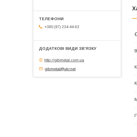
Х
+380 (97) 234-44-63
В
http://gibmetal.com.ua
К
gibmetal@ukr.net
К
М
П