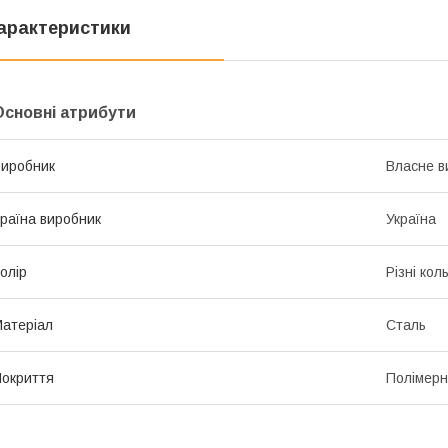
арактеристики
Основні атрибути
иробник
Власне в
раїна виробник
Україна
олір
Різні кол
атеріал
Сталь
окриття
Полімер