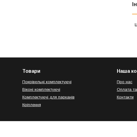
І
Ц
Товари
Наша ко
Покрівельні комплектуючі
Про нас
Віконі комплектуючі
Оплата та
Комплектуючі для парканів
Контакти
Кріплення