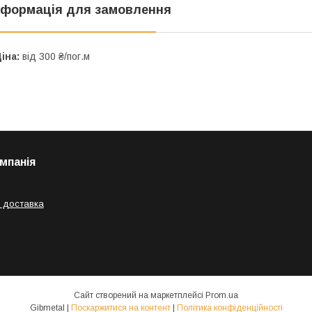
нформація для замовлення
іна:
від 300 ₴/пог.м
мпанія
 доставка
Сайт створений на маркетплейсі
Prom.ua
Gibmetal |
Поскаржитися на контент
|
Політика конфіденційності