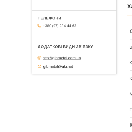
Х
+380 (97) 234-44-63
В
http://gibmetal.com.ua
К
gibmetal@ukr.net
К
М
П