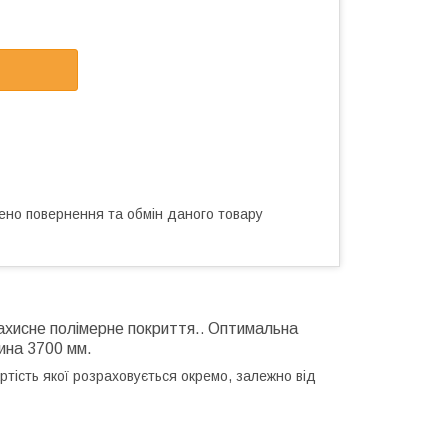
ено повернення та обмін даного товару
ахисне полімерне покриття.
Оптимальна
.
ина 3700 мм.
тість якої розраховується окремо, залежно від