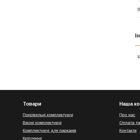
В
І
Ц
Товари
Наша ко
Покрівельні комплектуючі
Про нас
Віконі комплектуючі
Оплата та
Комплектуючі для парканів
Контакти
Кріплення