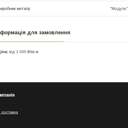
иробник металу
"Модуль",
нформація для замовлення
іна:
від 1 000 ₴/кв.м
мпанія
 доставка