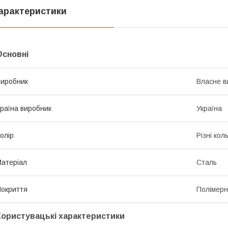
арактеристики
Основні
иробник
Власне в
раїна виробник
Україна
олір
Різні кол
атеріал
Сталь
окриття
Полімер
Користувацькi характеристики