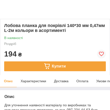
Лобова планка для покрівлі 140*30 мм 0,47мм
L-2м кольори в асортименті
В наявності
Роздріб
194
₴
Купити
Опис
Характеристики
Доставка
Оплата
Умови п
Опис
Для уточнення наявності матеріалу по виробниках та
кольорах прохання звертатись за тел. 097-234-44-63 будь-