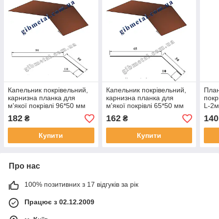
Капельник покрівельний,
Капельник покрівельний,
Пла
карнизна планка для
карнизна планка для
покр
м'якої покрівлі 96*50 мм
м'якої покрівлі 65*50 мм
L-2м
0,47мм L-2м кольори в
0,47мм L-2м кольори в
асор
182
162
140
₴
₴
асортименті RAL
асортименті RAL
Купити
Купити
Про нас
100% позитивних з 17 відгуків за рік
Працює з 02.12.2009