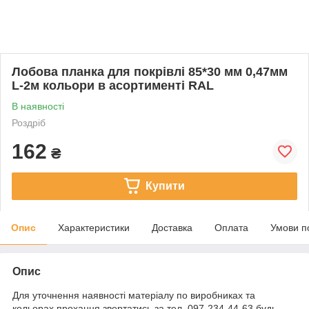
Лобова планка для покрівлі 85*30 мм 0,47мм
L-2м кольори в асортименті RAL
В наявності
Роздріб
162
₴
Купити
Опис
Характеристики
Доставка
Оплата
Умови п
Опис
Для уточнення наявності матеріалу по виробниках та
кольорах прохання звертатись за тел. 097-234-44-63 будь-