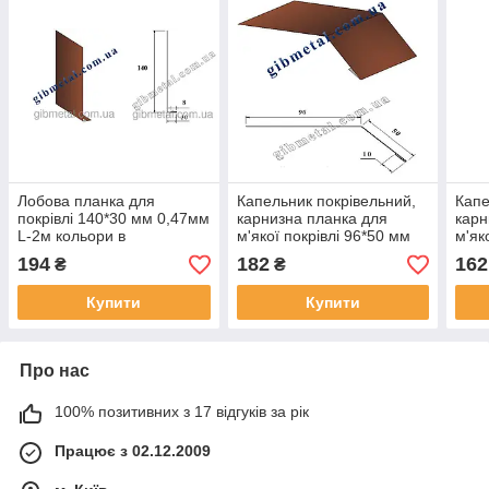
Лобова планка для
Капельник покрівельний,
Капе
покрівлі 140*30 мм 0,47мм
карнизна планка для
карн
L-2м кольори в
м'якої покрівлі 96*50 мм
м'як
асортименті
0,47мм L-2м кольори в
0,47
194
182
162
₴
₴
асортименті RAL
асор
Купити
Купити
Про нас
100% позитивних з 17 відгуків за рік
Працює з 02.12.2009